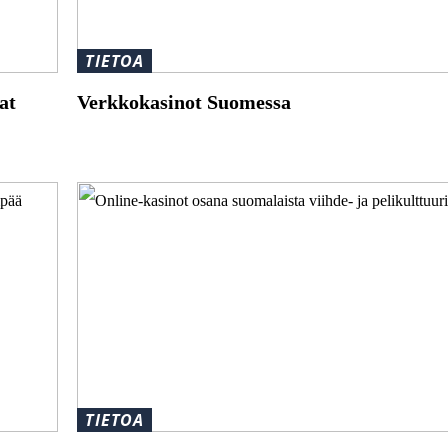
TIETOA
at
Verkkokasinot Suomessa
TIETOA