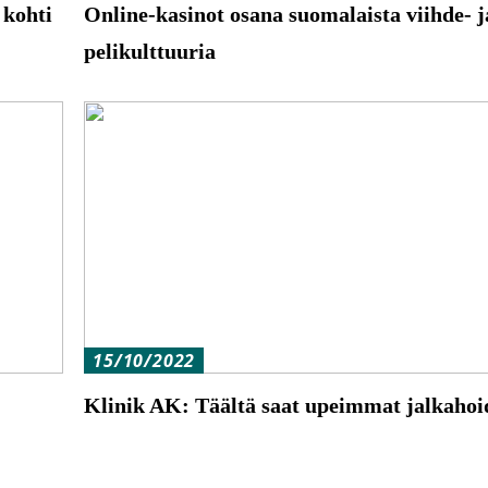
 kohti
Online-kasinot osana suomalaista viihde- j
pelikulttuuria
15/10/2022
Klinik AK: Täältä saat upeimmat jalkahoi