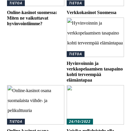
TIETOA
TIETOA
Online-kasinot suomessa:
Verkkokasinot Suomessa
Miten ne vaikuttavat
hyvinvointiimme?
TIETOA
Hyvinvoinnin ja
verkkopelaamisen tasapaino
kohti terveempää
elämäntapaa
TIETOA
26/10/2022
Online-kasinot osana
Voisiko rullaluistelu olla