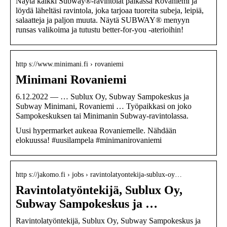
Näytä kaikki Subway®-ravintolat paikassa Rovaniemi ja
löydä läheltäsi ravintola, joka tarjoaa tuoreita subeja, leipiä,
salaatteja ja paljon muuta. Näytä SUBWAY® menyyn
runsas valikoima ja tutustu better-for-you -aterioihin!
http s://www.minimani.fi › rovaniemi
Minimani Rovaniemi
6.12.2022 — … Sublux Oy, Subway Sampokeskus ja
Subway Minimani, Rovaniemi … Työpaikkasi on joko
Sampokeskuksen tai Minimanin Subway-ravintolassa.
Uusi hypermarket aukeaa Rovaniemelle. Nähdään
elokuussa! #uusilampela #minimanirovaniemi
http s://jakomo.fi › jobs › ravintolatyontekija-sublux-oy…
Ravintolatyöntekijä, Sublux Oy,
Subway Sampokeskus ja …
Ravintolatyöntekijä, Sublux Oy, Subway Sampokeskus ja