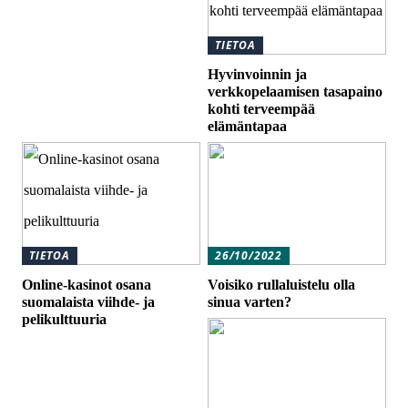
TIETOA
Hyvinvoinnin ja
verkkopelaamisen tasapaino
kohti terveempää
elämäntapaa
TIETOA
26/10/2022
Online-kasinot osana
Voisiko rullaluistelu olla
suomalaista viihde- ja
sinua varten?
pelikulttuuria