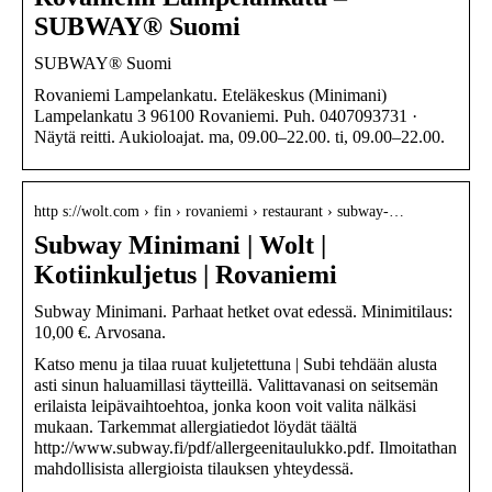
SUBWAY® Suomi
SUBWAY® Suomi
Rovaniemi Lampelankatu. Eteläkeskus (Minimani)
Lampelankatu 3 96100 Rovaniemi. Puh. 0407093731 ·
Näytä reitti. Aukioloajat. ma, 09.00–22.00. ti, 09.00–22.00.
http s://wolt.com › fin › rovaniemi › restaurant › subway-…
Subway Minimani | Wolt |
Kotiinkuljetus | Rovaniemi
Subway Minimani. Parhaat hetket ovat edessä. Minimitilaus:
10,00 €. Arvosana.
Katso menu ja tilaa ruuat kuljetettuna | Subi tehdään alusta
asti sinun haluamillasi täytteillä. Valittavanasi on seitsemän
erilaista leipävaihtoehtoa, jonka koon voit valita nälkäsi
mukaan. Tarkemmat allergiatiedot löydät täältä
http://www.subway.fi/pdf/allergeenitaulukko.pdf. Ilmoitathan
mahdollisista allergioista tilauksen yhteydessä.