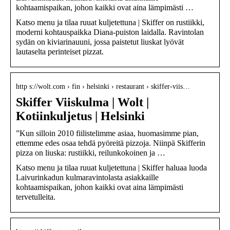
kohtaamispaikan, johon kaikki ovat aina lämpimästi …
Katso menu ja tilaa ruuat kuljetettuna | Skiffer on rustiikki,
moderni kohtauspaikka Diana-puiston laidalla. Ravintolan
sydän on kiviarinauuni, jossa paistetut liuskat lyövät
lautaselta perinteiset pizzat.
http s://wolt.com › fin › helsinki › restaurant › skiffer-viis…
Skiffer Viiskulma | Wolt |
Kotiinkuljetus | Helsinki
”Kun silloin 2010 fiilistelimme asiaa, huomasimme pian,
ettemme edes osaa tehdä pyöreitä pizzoja. Niinpä Skifferin
pizza on liuska: rustiikki, reilunkokoinen ja …
Katso menu ja tilaa ruuat kuljetettuna | Skiffer haluaa luoda
Laivurinkadun kulmaravintolasta asiakkaille
kohtaamispaikan, johon kaikki ovat aina lämpimästi
tervetulleita.