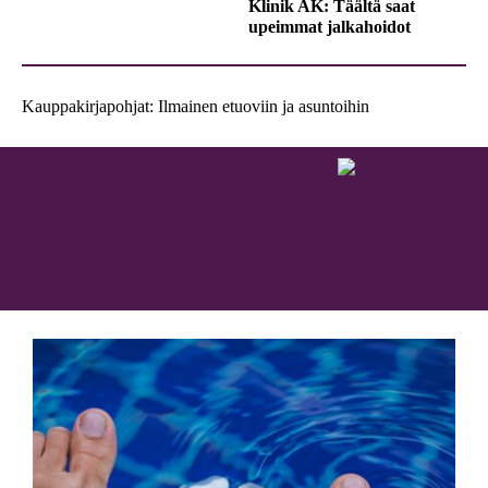
Klinik AK: Täältä saat
upeimmat jalkahoidot
Kauppakirjapohjat: Ilmainen etuoviin ja asuntoihin