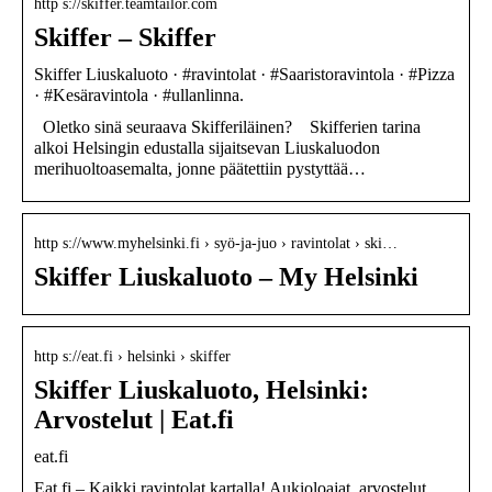
http s://skiffer.teamtailor.com
Skiffer – Skiffer
Skiffer Liuskaluoto · #ravintolat · #Saaristoravintola · #Pizza
· #Kesäravintola · #ullanlinna.
Oletko sinä seuraava Skifferiläinen? Skifferien tarina
alkoi Helsingin edustalla sijaitsevan Liuskaluodon
merihuoltoasemalta, jonne päätettiin pystyttää…
http s://www.myhelsinki.fi › syö-ja-juo › ravintolat › ski…
Skiffer Liuskaluoto – My Helsinki
http s://eat.fi › helsinki › skiffer
Skiffer Liuskaluoto, Helsinki:
Arvostelut | Eat.fi
eat.fi
Eat.fi – Kaikki ravintolat kartalla! Aukioloajat, arvostelut,