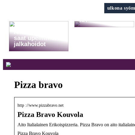
Harkitsetko
ulkona syöm
kauneusleikkaus
ta?
Klinik AK: Täältä
saat upeimmat
jalkahoidot
Pizza bravo
http ://www.pizzabravo.net
Pizza Bravo Kouvola
Aito Italialainen Erikoispizzeria. Pizza Bravo on aito italia
Pizza Bravo Kouvola