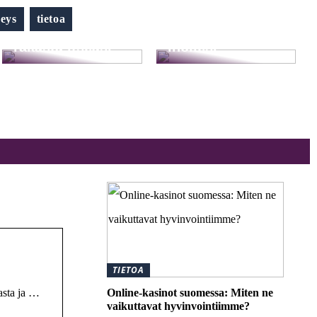
Hellävaraista
veys
tietoa
Pysy terveenä ja
hemmottelua
rakasta itseäsi
ihollesi
TIETOA
asta ja …
Online-kasinot suomessa: Miten ne
vaikuttavat hyvinvointiimme?