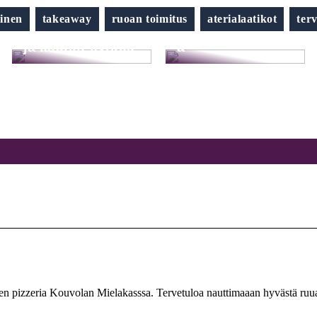
hiuksesi tänä
kesänä
inen
takeaway
ruoan toimitus
aterialaatikot
ter
Näin saat terveet
suoristusraudall
ja kauniit kynnet
a
lainen pizzeria Kouvolan Mielakasssa. Tervetuloa nauttimaaan hyvästä ruu