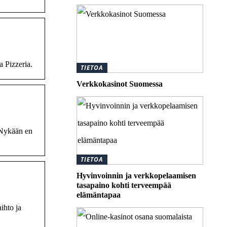
a Pizzeria.
TIETOA
Verkkokasinot Suomessa
 Nykään en
TIETOA
Hyvinvoinnin ja verkkopelaamisen
tasapaino kohti terveempää
elämäntapaa
ihto ja