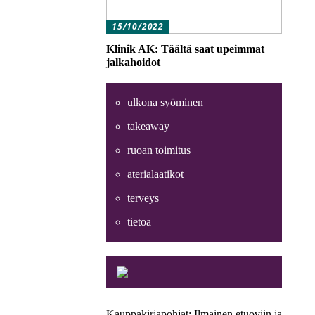
15/10/2022
Klinik AK: Täältä saat upeimmat
jalkahoidot
ulkona syöminen
takeaway
ruoan toimitus
aterialaatikot
terveys
tietoa
Kauppakirjapohjat: Ilmainen etuoviin ja