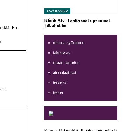
15/10/2022
Klinik AK: Täältä saat upeimmat
jalkahoidot
rkkiä. En
u.
ulkona syöminen
takeaway
ruoan toimitus
aterialaatikot
terveys
sta.
tietoa
Kauppakirjapohjat: Ilmainen etuoviin ja