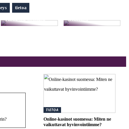
Hellävaraista
veys
tietoa
Pysy terveenä ja
hemmottelua
rakasta itseäsi
ihollesi
TIETOA
rin?
Online-kasinot suomessa: Miten ne
vaikuttavat hyvinvointiimme?