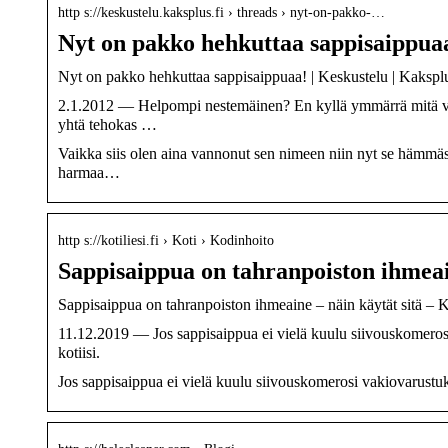
http s://keskustelu.kaksplus.fi › threads › nyt-on-pakko-…
Nyt on pakko hehkuttaa sappisaippuaa
Nyt on pakko hehkuttaa sappisaippuaa! | Keskustelu | Kakspl
2.1.2012 — Helpompi nestemäinen? En kyllä ymmärrä mitä vaik
yhtä tehokas …
Vaikka siis olen aina vannonut sen nimeen niin nyt se hämmäst
harmaa…
http s://kotiliesi.fi › Koti › Kodinhoito
Sappisaippua on tahranpoiston ihmeain
Sappisaippua on tahranpoiston ihmeaine – näin käytät sitä – Ko
11.12.2019 — Jos sappisaippua ei vielä kuulu siivouskomerosi
kotiisi.
Jos sappisaippua ei vielä kuulu siivouskomerosi vakiovarustuks