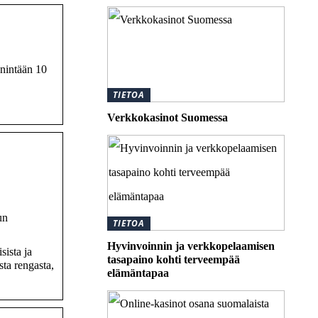
enintään 10
TIETOA
Verkkokasinot Suomessa
un
TIETOA
Hyvinvoinnin ja verkkopelaamisen
sista ja
tasapaino kohti terveempää
sta rengasta,
elämäntapaa