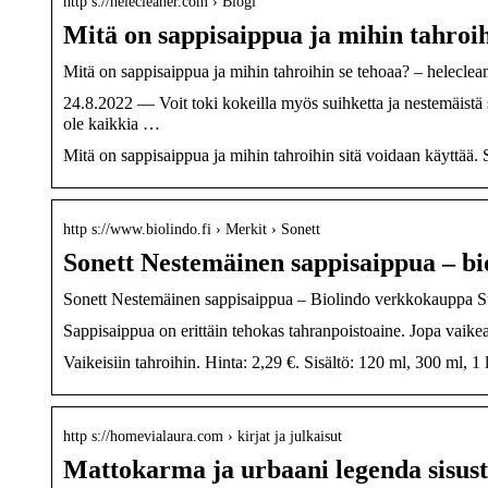
http s://helecleaner.com › Blogi
Mitä on sappisaippua ja mihin tahroih
Mitä on sappisaippua ja mihin tahroihin se tehoaa? – heleclea
24.8.2022 — Voit toki kokeilla myös suihketta ja nestemäistä
ole kaikkia …
Mitä on sappisaippua ja mihin tahroihin sitä voidaan käyttää. S
http s://www.biolindo.fi › Merkit › Sonett
Sonett Nestemäinen sappisaippua – bio
Sonett Nestemäinen sappisaippua – Biolindo verkkokauppa 
Sappisaippua on erittäin tehokas tahranpoistoaine. Jopa vaikea
Vaikeisiin tahroihin. Hinta: 2,29 €. Sisältö: 120 ml, 300 ml, 1 
http s://homevialaura.com › kirjat ja julkaisut
Mattokarma ja urbaani legenda sisust