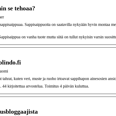
in se tehoaa?
ner
 sappisaippuaa. Sappisaippuoita on saatavilla nykyään hyvin montaa me
appisaippua on vanha tuote mutta siitä on tullut nykyisin varsin suositt
lindo.fi
Suomi
t tahrat, kuten veri, muste ja ruoho irtoavat sappihapon ainesosien ansio
l. 44 kirjoitettua arvostelua. Toimitus 4 päivän kuluttua.
usbloggaajista