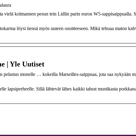
alaura
tta vielä kolmannen pesun tein Lidlin parin euron W5-sappisaippualla. 
tokarma löysi tiensä myös uuteen osoitteeseen. Mikä tehoaa maton kah
 | Yle Uutiset
 pelastus monelle … kokeilla Marseilles-saippuaa, jota saa nykyään 
le lapsiperheelle. Sillä lähtevät lähes kaikki tahrat mustikasta porkkan