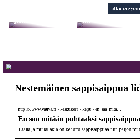
Klinik AK: Täältä
Harkitsetko
ulkona syöm
saat upeimmat
kauneusleikkaus
jalkahoidot
ta?
Nestemäinen sappisaippua li
http s://www.vauva.fi › keskustelu › ketju › en_saa_mita…
En saa mitään puhtaaksi sappisaippua
Täällä ja muuallakin on kehuttu sappisaippuaa niin paljon mut