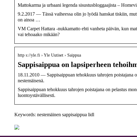
Mattokarma ja urbaani legenda sisustusbloggaajista – Homevi
9.2.2017 — Tässä vaiheessa olin jo lyödä hanskat tiskiin, mu
on ainoa …
VM Carpet Hattara -nukkamatto ehti vanheta päivän, kun mat
vai tehoaako mikään?
http s://yle.fi › Yle Uutiset › Saippua
Sappisaippua on lapsiperheen tehoihme
18.11.2010 — Sappisaippuan tehokkuus tahrojen poistajana on
nestemäisenä.
Sappisaippuan tehokkuus tahrojen poistajana on pelastus monel
luontoystävällisesti.
Keywords: nestemäinen sappisaippua lidl