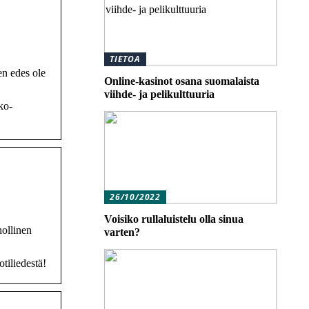
TIETOA
en edes ole
Online-kasinot osana suomalaista
viihde- ja pelikulttuuria
ko-
26/10/2022
Voisiko rullaluistelu olla sinua
hollinen
varten?
tiliedestä!