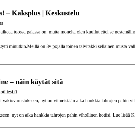
! – Kaksplus | Keskustelu
us
eaa tuossa palassa on, mutta monelta olen kuullut ettei se nestemäin
ytti minutkin.Meillä on 8v pojalla toinen talvitakki sellainen musta-val
e – näin käytät sitä
tiliesi.fi
 vakiovarustukseen, nyt on viimeistään aika hankkia tahrojen pahin vi
een, nyt on aika hankkia tahrojen pahin vihollinen kotiisi. Lue lisää Ko