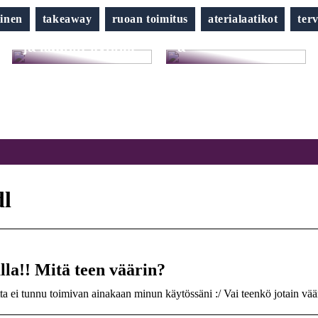
hiuksesi tänä
kesänä
inen
takeaway
ruoan toimitus
aterialaatikot
ter
Näin saat terveet
suoristusraudall
ja kauniit kynnet
a
dl
lla!! Mitä teen väärin?
ta ei tunnu toimivan ainakaan minun käytössäni :/ Vai teenkö jotain vää