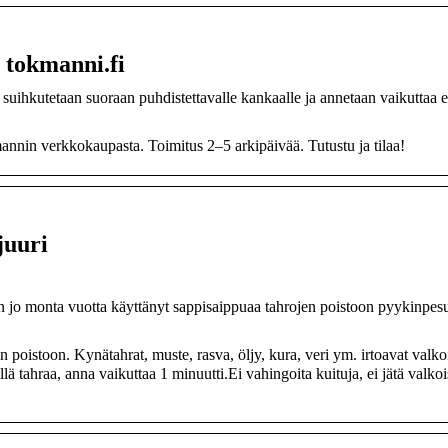
 tokmanni.fi
aa suihkutetaan suoraan puhdistettavalle kankaalle ja annetaan vaikuttaa 
nnin verkkokaupasta. Toimitus 2–5 arkipäivää. Tutustu ja tilaa!
juuri
n jo monta vuotta käyttänyt sappisaippuaa tahrojen poistoon pyykinpes
poistoon. Kynätahrat, muste, rasva, öljy, kura, veri ym. irtoavat valkoi
ä tahraa, anna vaikuttaa 1 minuutti.Ei vahingoita kuituja, ei jätä valkoi