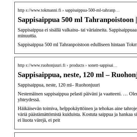
http s://www.tokmanni.fi › sappisaippua-500-ml-tahranp…
Sappisaippua 500 ml Tahranpoistoon |
Sappisaippua ei sisällä valkaisu- tai väriaineita. Sappisaippu
minuuttia.
Sappisaippua 500 ml Tahranpoistoon edulliseen hintaan Tokma
http s://www.ruohonjuuri.fi › products › sonett-sappisai…
Sappisaippua, neste, 120 ml – Ruohon
Sappisaippua, neste, 120 ml– Ruohonjuuri
Nestemäinen sappisaippua pelasti päiväni ja vaatteeni. … Ole
yhteydessä.
Häikäisevän toimiva, helppokäyttöinen ja tehokas aine tahrojen 
väriä päästämättömistä kuiduista. Kostuta saippua ja hankaa sill
ei liuota värejä, ei peit