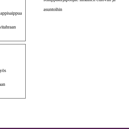
asuntoihin
Sappisaippua
vitahraan
myös
aan