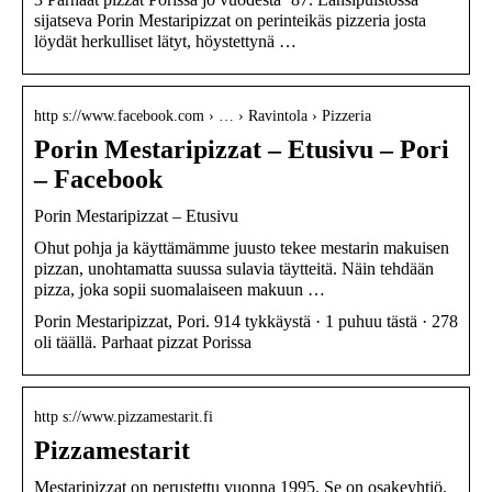
sijatseva Porin Mestaripizzat on perinteikäs pizzeria josta
löydät herkulliset lätyt, höystettynä …
http s://www.facebook.com › … › Ravintola › Pizzeria
Porin Mestaripizzat – Etusivu – Pori
– Facebook
Porin Mestaripizzat – Etusivu
Ohut pohja ja käyttämämme juusto tekee mestarin makuisen
pizzan, unohtamatta suussa sulavia täytteitä. Näin tehdään
pizza, joka sopii suomalaiseen makuun …
Porin Mestaripizzat, Pori. 914 tykkäystä · 1 puhuu tästä · 278
oli täällä. Parhaat pizzat Porissa
http s://www.pizzamestarit.fi
Pizzamestarit
Mestaripizzat on perustettu vuonna 1995. Se on osakeyhtiö,