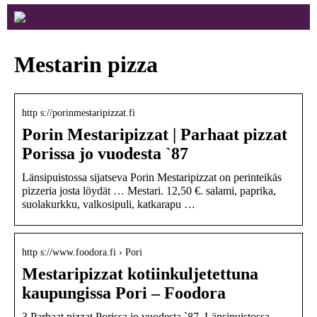
Mestarin pizza
http s://porinmestaripizzat.fi
Porin Mestaripizzat | Parhaat pizzat
Porissa jo vuodesta `87
Länsipuistossa sijatseva Porin Mestaripizzat on perinteikäs
pizzeria josta löydät … Mestari. 12,50 €. salami, paprika,
suolakurkku, valkosipuli, katkarapu …
http s://www.foodora.fi › Pori
Mestaripizzat kotiinkuljetettuna
kaupungissa Pori – Foodora
3 Parhaat pizzat Porissa jo vuodesta `87. Länsipuistossa