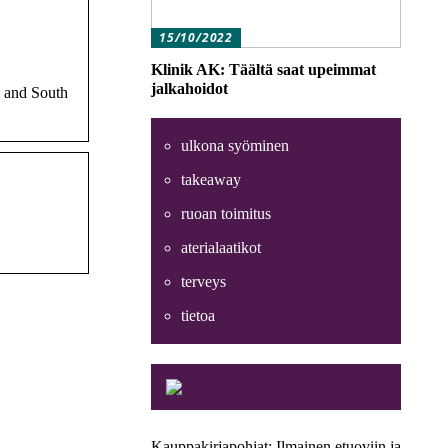
15/10/2022
Klinik AK: Täältä saat upeimmat
jalkahoidot
, and South
ulkona syöminen
takeaway
ruoan toimitus
aterialaatikot
terveys
tietoa
Kauppakirjapohjat: Ilmainen etuoviin ja