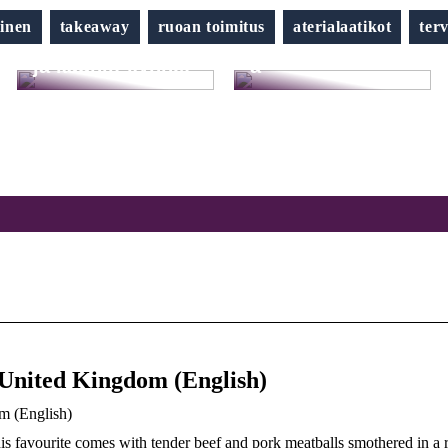
hiuksesi tänä
kesänä
inen
takeaway
ruoan toimitus
aterialaatikot
ter
Näin saat terveet
suoristusraudall
ja kauniit kynnet
a
United Kingdom (English)
 (English)
s favourite comes with tender beef and pork meatballs smothered in a 