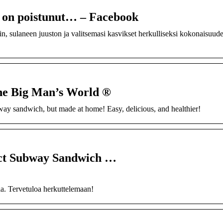
i on poistunut… – Facebook
 sulaneen juuston ja valitsemasi kasvikset herkulliseksi kokonaisuude
The Big Man’s World ®
way sandwich, but made at home! Easy, delicious, and healthier!
ect Subway Sandwich …
illa. Tervetuloa herkuttelemaan!