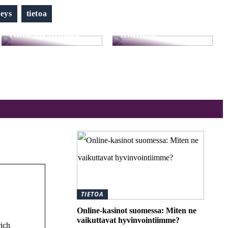
Hellävaraista
veys
tietoa
Pysy terveenä ja
hemmottelua
rakasta itseäsi
ihollesi
TIETOA
Online-kasinot suomessa: Miten ne
vaikuttavat hyvinvointiimme?
rich