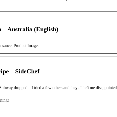
– Australia (English)
ra sauce. Product Image.
pe – SideChef
Subway dropped it I tried a few others and they all left me disappointe
thing!