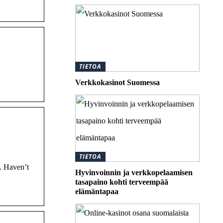
TIETOA
Verkkokasinot Suomessa
TIETOA
d. Haven’t
Hyvinvoinnin ja verkkopelaamisen
tasapaino kohti terveempää
elämäntapaa