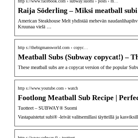
http s://www.facebook.com › subway.suomi › posts › m…
Raija Söderling – Miksi meatball sub
American Steakhouse Melt yhdistää mehevän naudanlihapihvin,
Kruunaa vielä …
http s://thebigmansworld.com › copyc…
Meatball Subs (Subway copycat!) – 
These meatball subs are a copycat version of the popular Sub
http s://www.youtube.com › watch
Footlong Meatball Sub Recipe | Perf
Tuotteet – SUBWAY® Suomi
Vastapaistetut subi® -leivät valitsemillasi täytteillä ja kasviks
http s://www.subway.fi › tuotteet