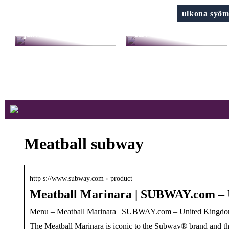
Klinik AK: Täältä
Harkitsetko
ulkona syöm
saat upeimmat
kauneusleikkaus
jalkahoidot
ta?
Meatball subway
http s://www.subway.com › product
Meatball Marinara | SUBWAY.com – 
Menu – Meatball Marinara | SUBWAY.com – United Kingdom
The Meatball Marinara is iconic to the Subway® brand and thi