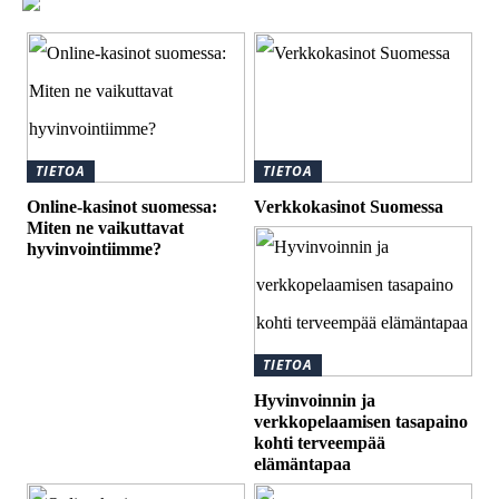
TIETOA
TIETOA
Online-kasinot suomessa:
Verkkokasinot Suomessa
Miten ne vaikuttavat
hyvinvointiimme?
TIETOA
Hyvinvoinnin ja
verkkopelaamisen tasapaino
kohti terveempää
elämäntapaa