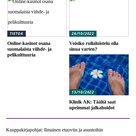
TIETOA
26/10/2022
Online-kasinot osana
Voisiko rullaluistelu olla
suomalaista viihde- ja
sinua varten?
pelikulttuuria
15/10/2022
Klinik AK: Täältä saat
upeimmat jalkahoidot
Kauppakirjapohjat: Ilmainen etuoviin ja asuntoihin