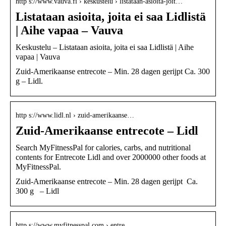
http s://www.vauva.fi › keskustelu › listataan-asioita-joit…
Listataan asioita, joita ei saa Lidlistä
| Aihe vapaa – Vauva
Keskustelu – Listataan asioita, joita ei saa Lidlistä | Aihe
vapaa | Vauva
Zuid-Amerikaanse entrecote – Min. 28 dagen gerijpt Ca. 300
g – Lidl.
http s://www.lidl.nl › zuid-amerikaanse…
Zuid-Amerikaanse entrecote – Lidl
Search MyFitnessPal for calories, carbs, and nutritional
contents for Entrecote Lidl and over 2000000 other foods at
MyFitnessPal.
Zuid-Amerikaanse entrecote – Min. 28 dagen gerijpt Ca.
300 g – Lidl
http s://www.myfitnesspal.com › entre…