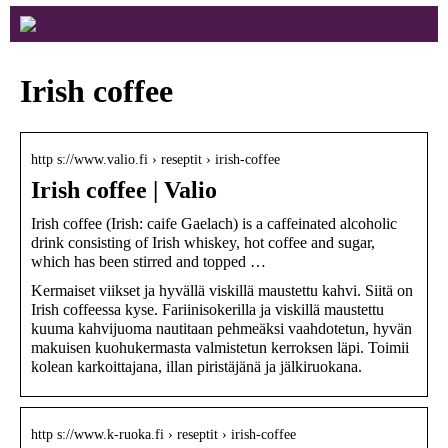
Irish coffee
http s://www.valio.fi › reseptit › irish-coffee
Irish coffee | Valio
Irish coffee (Irish: caife Gaelach) is a caffeinated alcoholic
drink consisting of Irish whiskey, hot coffee and sugar,
which has been stirred and topped …
Kermaiset viikset ja hyvällä viskillä maustettu kahvi. Siitä on
Irish coffeessa kyse. Fariinisokerilla ja viskillä maustettu
kuuma kahvijuoma nautitaan pehmeäksi vaahdotetun, hyvän
makuisen kuohukermasta valmistetun kerroksen läpi. Toimii
kolean karkoittajana, illan piristäjänä ja jälkiruokana.
http s://www.k-ruoka.fi › reseptit › irish-coffee