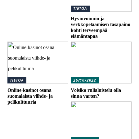
TIETOA
Hyvinvoinnin ja
verkkopelaamisen tasapaino
kohti terveempää
elämäntapaa
TIETOA
26/10/2022
Online-kasinot osana
Voisiko rullaluistelu olla
suomalaista viihde- ja
sinua varten?
pelikulttuuria