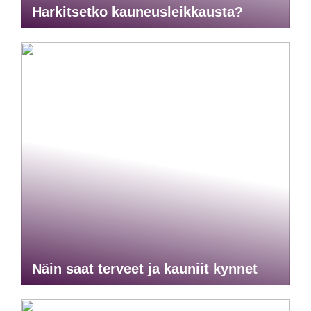
Harkitsetko kauneusleikkausta?
Näin saat terveet ja kauniit kynnet