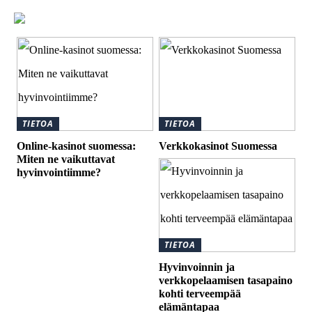
TIETOA
TIETOA
Online-kasinot suomessa:
Verkkokasinot Suomessa
Miten ne vaikuttavat
hyvinvointiimme?
TIETOA
Hyvinvoinnin ja
verkkopelaamisen tasapaino
kohti terveempää
elämäntapaa