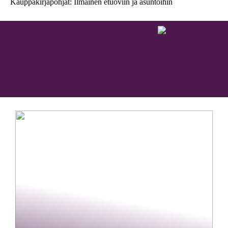
Kauppakirjapohjat: Ilmainen etuoviin ja asuntoihin