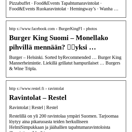
Pizzabuffet · Food&Events Tapahtumaravintolat ·
Food&Events Ruokaravintolat · Hemingway’s · Wanha …
http s://www.facebook.com › BurgerKingFI › photos
Burger King Suomi – Monellako
pihvillä mennään? 👍🏻yksi …
Burger – Helsinki. Sorted byRecommended … Burger King
Mannerheimintie. Liekillä grillatut hampurilaiset … Burgers
& Wine Tripla.
http s://www.restel.fi › ravintolat
Ravintolat – Restel
Ravintolat | Restel | Restel
Restelillä on yli 200 ravintolaa ympäri Suomen. Tarjoomaa
löytyy aina pikaruoasta teiden herkulliseen
HelmiSimpukkaan ja jäähallien tapahtumaravintoloista