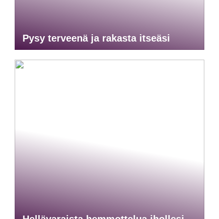
Pysy terveenä ja rakasta itseäsi
Hellävaraista hemmottelua ihollesi